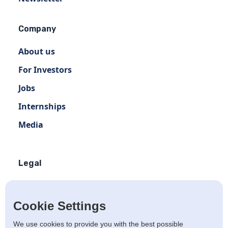
Company
About us
For Investors
Jobs
Internships
Media
Legal
Terms of use
Privacy policy
Cookie Settings
Terms of use Distribution
We use cookies to provide you with the best possible