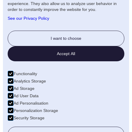
experience. They also allow us to analyze user behavior in
Artists Privacy Policy
order to constantly improve the website for you.
Anti-fraud policy
See our Privacy Policy
Social
I want to choose
Twitter
Accept All
LinkedIn
Facebook
Functionality
Medium
Analytics Storage
Ad Storage
Wellfound
Ad User Data
Ad Personalisation
Personalization Storage
Security Storage
© 2026 Freecords B.V. All rights reserved