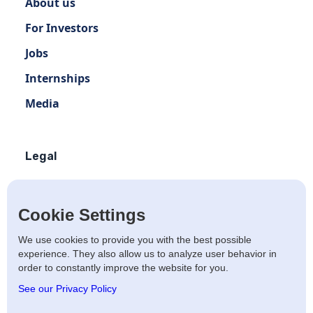
About us
For Investors
Jobs
Internships
Media
Legal
Terms of use
Privacy policy
Cookie Settings
Terms of use Distribution
We use cookies to provide you with the best possible
experience. They also allow us to analyze user behavior in
Artists Privacy Policy
order to constantly improve the website for you.
Anti-fraud policy
See our Privacy Policy