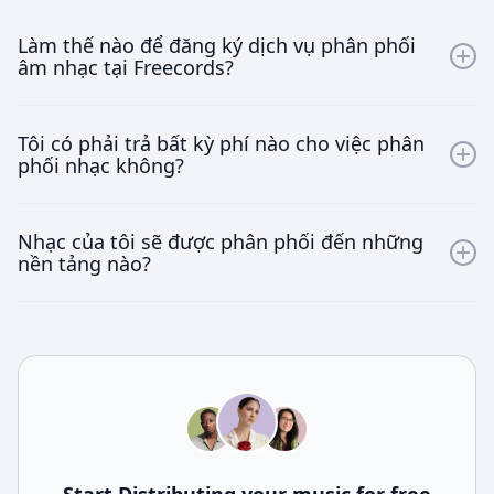
Làm thế nào để đăng ký dịch vụ phân phối
âm nhạc tại Freecords?
Bạn chỉ cần truy cập vào trang web của Freecords, tạo
Tôi có phải trả bất kỳ phí nào cho việc phân
một tài khoản và bắt đầu tải nhạc của mình lên. Quy
phối nhạc không?
trình đơn giản và hoàn toàn miễn phí!
Không, bạn không phải trả bất kỳ chi phí nào cho việc
Nhạc của tôi sẽ được phân phối đến những
phân phối nhạc tại Freecords. Chúng tôi cung cấp dịch
nền tảng nào?
vụ này hoàn toàn miễn phí, giữ nguyên 100% doanh
thu cho nghệ sĩ.
Nhạc của bạn sẽ được phân phối đến các nền tảng
như Spotify, Apple Music, Boomplay, Deezer, và nhiều
nền tảng khác trên toàn cầu.