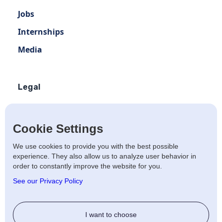
Jobs
Internships
Media
Legal
Terms of use
Privacy policy
Cookie Settings
Terms of use Distribution
We use cookies to provide you with the best possible
experience. They also allow us to analyze user behavior in
Artists Privacy Policy
order to constantly improve the website for you.
Anti-fraud policy
See our Privacy Policy
Social
I want to choose